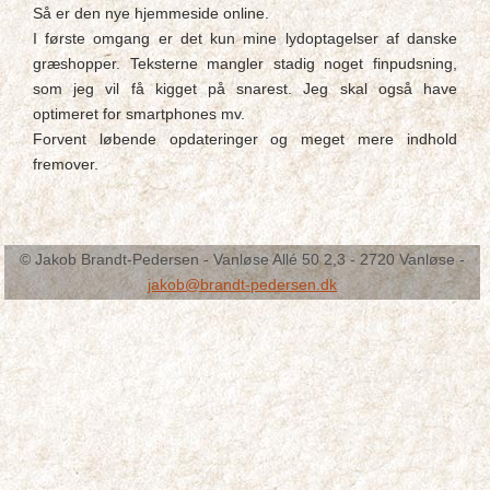
Så er den nye hjemmeside online.
I første omgang er det kun mine lydoptagelser af danske
græshopper. Teksterne mangler stadig noget finpudsning,
som jeg vil få kigget på snarest. Jeg skal også have
optimeret for smartphones mv.
Forvent løbende opdateringer og meget mere indhold
fremover.
© Jakob Brandt-Pedersen - Vanløse Allé 50 2,3 - 2720 Vanløse -
jakob@brandt-pedersen.dk